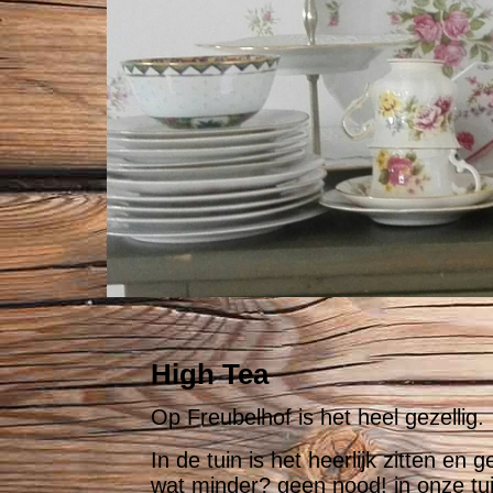
High Tea
Op Freubelhof is het heel gezellig
In de tuin is het heerlijk zitten e
wat minder? geen nood! in onze tuin