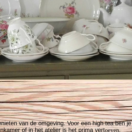
.
n genieten van de omgeving. Voor een high tea ben j
kamer of in het atelier is het prima vert
oeven.