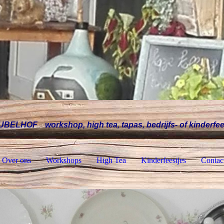
UBELHOF
workshop, high tea, tapas, bedrijfs- of kinderfe
Over ons
Workshops
High Tea
Kinderfeestjes
Contac