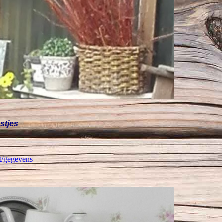
estjes
t/gegevens