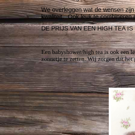
We overleggen wat de wensen zijn e
kwaliteit. Ook leuk te combineren m
DE PRIJS VAN EEN HIGH TEA IS 
Een babyshower/high tea is ook een le
zonnetje te zetten. Wij zorgen dat het 