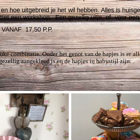
n hoe uitgebreid je het wil hebben. Alles is huis
et een workshop. Een gezellig uitje, of voor een v
VANAF 17,50 P.P.
uke combinatie. Onder het genot van de hapjes is er al
gezellig aangekleed is en de hapjes in babystijl zijn.